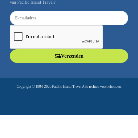
van Pacific Island Travel?
E
-
m
a
i
l
Verzenden
a
d
r
e
Copyright © 1994-2026 Pacific Island Travel Alle rechten voorbehouden.
s