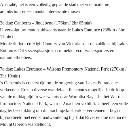
Australië, het is een volledig geplande stad met veel moderne
architectuur en een aantal interessante musea.
3e dag: Canberra – Jindabyne (176km / 2hr 05min)
U vervolgt uw route zuidwaarts naar de
Lakes Entrance
(238km / 3hr
11min)
Mooie rit door de High Country van Victoria naar de zuidkust bij Lakes
Entrance. Dit vissersplaatsje is een mekka voor watersporters en
natuurliefhebbers.
7e dag: Lakes Entrance –
Wilsons Promontory National Park
(270km /
3hr 19min)
’s Ochtends is er eerst tijd om de omgeving van Lakes Entrance te
verkennen. Er zijn diverse wandel- en fietsroutes mogelijk. In de loop
van de middag rijdt u westwaarts naar Warratha Bay – bij het Wilsons
Promontory National Park, waar u 2 nachten verblijft. U heeft een volle
dag ter beschikking om dit prachtige kustpark te verkennen – begin
bijvoorbeeld met een strandwandeling bij Tidal River en doe daarna de
Mount Oberon wandeltocht.