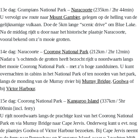
13e dag: Grampians National Park –
Naracoorte
(235km / 2hr 44min)
U vervolgt uw route naar
Mount Gambier
, gelegen op de helling van de
gelijknamige vulkaan. Doe de 5km lange “scenic drive” om Blue Lake.
Na de middag rijdt u door naar het historische plaatsje Naracoorte,
vooral bekend om z’n mooie grotten.
14e dag: Naracoorte –
Coorong National Park
(212km / 2hr 12min)
Nadat u ’s ochtends de grotten heeft bezocht rijdt u noordwaarts langs
het mooie Coorong National Park – met z’n hoge zandduinen. U kunt
overnachten in cabins in het National Park of ten noorden van het park,
langs de monding van de Murray rivier bij
Murray Bridge
,
Goolwa
of
bij
Victor Harbour
.
15e dag: Coorong National Park –
Kangaroo Island
(337km / 5hr
00min [incl. ferry)
U rijdt noordwaarts langs de prachtige kust van het Coorong National
Park en via Murray Bridge naar Cape Jervis. Onderweg kunt u evt. nog
de plaatsjes Goolwa of Victor Harbour bezoeken. Bij Cape Jervis neemt
u de ferry naar Penneshaw op Kangaroo Island, waar u 2 nachten blijft.