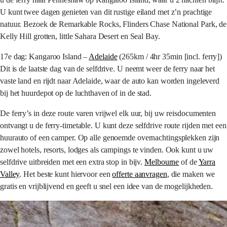
U kunt twee dagen genieten van dit rustige eiland met z’n prachtige
natuur. Bezoek de Remarkable Rocks, Flinders Chase National Park, de
Kelly Hill grotten, little Sahara Desert en Seal Bay.
17e dag: Kangaroo Island –
Adelaide
(265km / 4hr 35min [incl. ferry])
Dit is de laatste dag van de selfdrive. U neemt weer de ferry naar het
vaste land en rijdt naar Adelaide, waar de auto kan worden ingeleverd
bij het huurdepot op de luchthaven of in de stad.
De ferry’s in deze route varen vrijwel elk uur, bij uw reisdocumenten
ontvangt u de ferry-timetable. U kunt deze selfdrive route rijden met een
huurauto of een camper. Op alle genoemde overnachtingsplekken zijn
zowel hotels, resorts, lodges als campings te vinden. Ook kunt u uw
selfdrive uitbreiden met een extra stop in bijv.
Melbourne
of de
Yarra
Valley
. Het beste kunt hiervoor een
offerte aanvragen
, die maken we
gratis en vrijblijvend en geeft u snel een idee van de mogelijkheden.