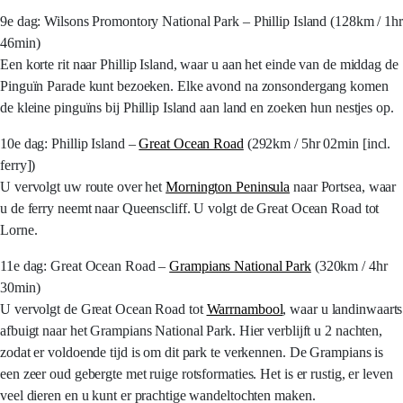
9e dag: Wilsons Promontory National Park – Phillip Island (128km / 1hr
46min)
Een korte rit naar Phillip Island, waar u aan het einde van de middag de
Pinguïn Parade kunt bezoeken. Elke avond na zonsondergang komen
de kleine pinguïns bij Phillip Island aan land en zoeken hun nestjes op.
10e dag: Phillip Island –
Great Ocean Road
(292km / 5hr 02min [incl.
ferry])
U vervolgt uw route over het
Mornington Peninsula
naar Portsea, waar
u de ferry neemt naar Queenscliff. U volgt de Great Ocean Road tot
Lorne.
11e dag: Great Ocean Road –
Grampians National Park
(320km / 4hr
30min)
U vervolgt de Great Ocean Road tot
Warrnambool
, waar u landinwaarts
afbuigt naar het Grampians National Park. Hier verblijft u 2 nachten,
zodat er voldoende tijd is om dit park te verkennen. De Grampians is
een zeer oud gebergte met ruige rotsformaties. Het is er rustig, er leven
veel dieren en u kunt er prachtige wandeltochten maken.