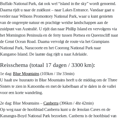
Buffalo National Park, dat ook wel “island in the sky” wordt genoemd.
Daarna rijdt u naar de zuidkust – naar Lakes Entrance. Vandaar gaat u
verder naar Wilsons Promontory National Park, waar u kunt genieten
van de ongerepte natuur en prachtige weidse landschappen aan de
zuidpunt van Australië. U rijdt dan naar Phillip Island en vervolgens via
het Mornington Peninsula en de ferry tussen Portsea en Queenscliff naar
de Great Ocean Road. Daarna vervolgt de route via het Grampians
National Park, Naracoorte en het Coorong National Park naar
Kangaroo Island. De laatste dag rijdt u naar Adelaide.
Reisschema (totaal 17 dagen / 3300 km):
1e dag:
Blue Mountains
(103km / 1hr 33min)
U haalt uw huurauto in Blue Mountains heeft u de middag om de Three
Sisters te zien in Katoomba en met de kabelbaan af te dalen in de vallei
voor een korte wandeling.
2e dag: Blue Mountains –
Canberra
(396km / 4hr 42min)
Op weg naar de hoofdstad Canberra kunt u de Jenolan Caves en de
Kanangra-Boyd National Park bezoeken. Canberra is de hoofdstad van