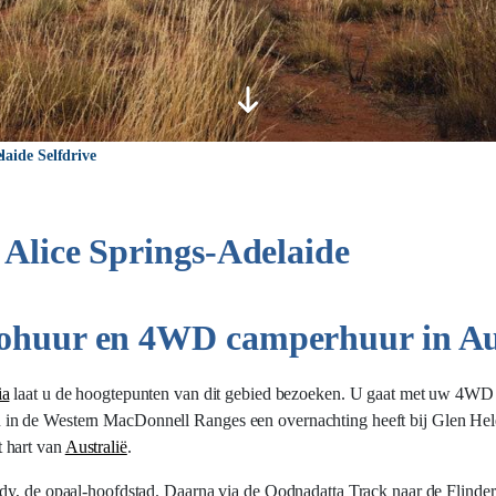
laide Selfdrive
 Alice Springs-Adelaide
tohuur en 4WD camperhuur in Au
ia
laat u de hoogtepunten van dit gebied bezoeken. U gaat met uw 4WD t
 in de Western MacDonnell Ranges een overnachting heeft bij Glen He
 hart van
Australië
.
edy, de opaal-hoofdstad. Daarna via de Oodnadatta Track naar de Flinde