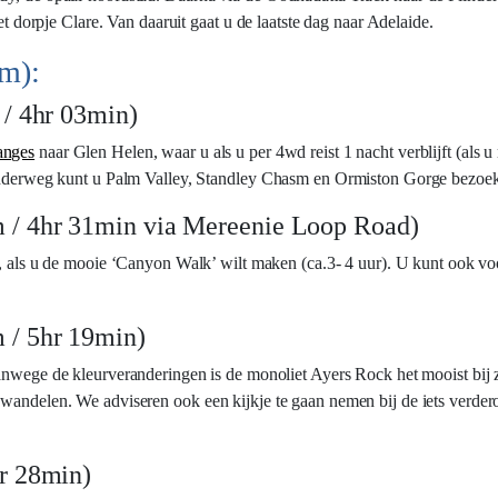
et dorpje Clare. Van daaruit gaat u de laatste dag naar Adelaide.
km):
 / 4hr 03min)
anges
naar Glen Helen, waar u als u per 4wd reist 1 nacht verblijft (als u
. Onderweg kunt u Palm Valley, Standley Chasm en Ormiston Gorge bezoe
 / 4hr 31min via Mereenie Loop Road)
, als u de mooie ‘Canyon Walk’ wilt maken (ca.3- 4 uur). U kunt ook vo
 / 5hr 19min)
 Vanwege de kleurveranderingen is de monoliet Ayers Rock het mooist b
 wandelen. We adviseren ook een kijkje te gaan nemen bij de iets verder
r 28min)