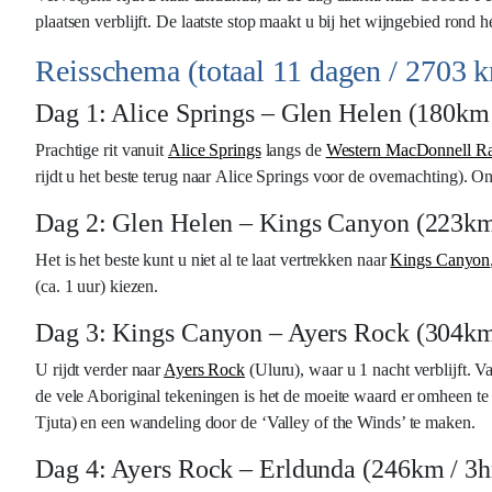
plaatsen verblijft. De laatste stop maakt u bij het wijngebied rond h
Reisschema (totaal 11 dagen / 2703 
Dag 1: Alice Springs – Glen Helen (180km
Prachtige rit vanuit
Alice Springs
langs de
Western MacDonnell R
rijdt u het beste terug naar Alice Springs voor de overnachting)
Dag 2: Glen Helen – Kings Canyon (223km
Het is het beste kunt u niet al te laat vertrekken naar
Kings Canyon
(ca. 1 uur) kiezen.
Dag 3: Kings Canyon – Ayers Rock (304km
U rijdt verder naar
Ayers Rock
(Uluru), waar u 1 nacht verblijft.
de vele Aboriginal tekeningen is het de moeite waard er omheen te
Tjuta) en een wandeling door de ‘Valley of the Winds’ te maken.
Dag 4: Ayers Rock – Erldunda (246km / 3h