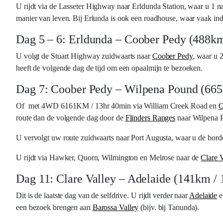
U rijdt via de Lasseter Highway naar Erldunda Station, waar u 1 na
manier van leven. Bij Erlunda is ook een roadhouse, waar vaak in
Dag 5 – 6: Erldunda – Coober Pedy (488km
U volgt de Stuart Highway zuidwaarts naar
Coober Pedy
, waar u 2
heeft de volgende dag de tijd om een opaalmijn te bezoeken.
Dag 7: Coober Pedy – Wilpena Pound (665
Of met 4WD 6161KM / 13hr 40min via William Creek Road en
O
route dan de volgende dag door de
Flinders Ranges
naar Wilpena P
U vervolgt uw route zuidwaarts naar Port Augusta, waar u de borde
U rijdt via Hawker, Quorn, Wilmington en Melrose naar de
Clare V
Dag 11: Clare Valley – Adelaide (141km / 
Dit is de laatste dag van de selfdrive. U rijdt verder naar
Adelaide
e
een bezoek brengen aan
Barossa Valley
(bijv. bij Tanunda).