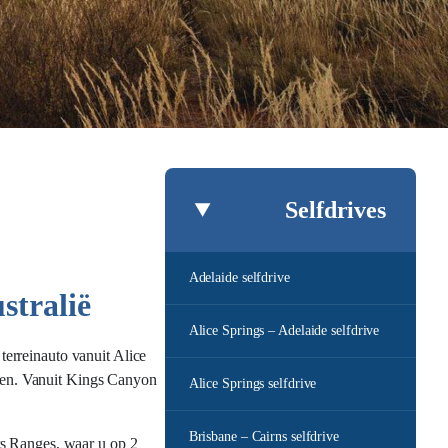
Selfdrives
Adelaide selfdrive
stralië
Alice Springs – Adelaide selfdrive
erreinauto vanuit Alice
len. Vanuit Kings Canyon
Alice Springs selfdrive
Brisbane – Cairns selfdrive
rs Ranges, waar u op 2