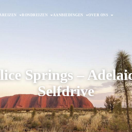
AREIZEN
RONDREIZEN
AANBIEDINGEN
OVER ONS
lice Springs – Adelai
Selfdrive