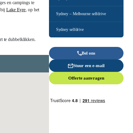
dges en campings te
 bij
Lake Eyre
, op het
Sydney – Melbourne selfdrive
Sydney selfdrive
rt te dubbelklikken.
Bel ons
Stuur een e-mail
Offerte aanvragen