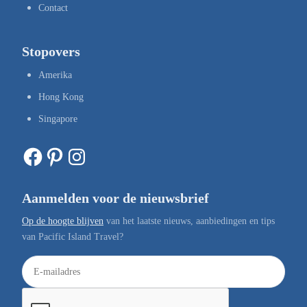
Contact
Stopovers
Amerika
Hong Kong
Singapore
Facebook
Pinterest
Instagram
Aanmelden voor de nieuwsbrief
Op de hoogte blijven
van het laatste nieuws, aanbiedingen en tips
van Pacific Island Travel?
E
-
m