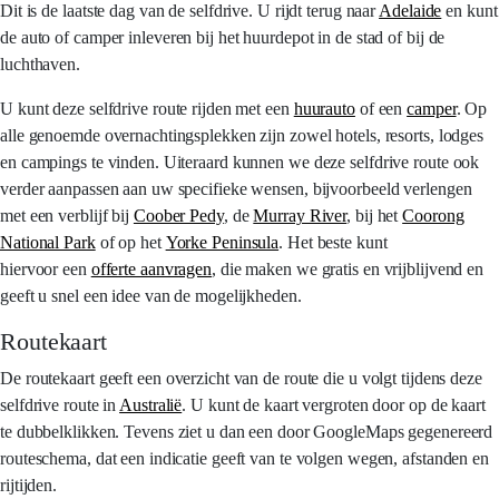
Dit is de laatste dag van de selfdrive. U rijdt terug naar
Adelaide
en kunt
de auto of camper inleveren bij het huurdepot in de stad of bij de
luchthaven.
U kunt deze selfdrive route rijden met een
huurauto
of een
camper
. Op
alle genoemde overnachtingsplekken zijn zowel hotels, resorts, lodges
en campings te vinden. Uiteraard kunnen we deze selfdrive route ook
verder aanpassen aan uw specifieke wensen, bijvoorbeeld verlengen
met een verblijf bij
Coober Pedy
, de
Murray River
, bij het
Coorong
National Park
of op het
Yorke Peninsula
. Het beste kunt
hiervoor een
offerte aanvragen
, die maken we gratis en vrijblijvend en
geeft u snel een idee van de mogelijkheden.
Routekaart
De routekaart geeft een overzicht van de route die u volgt tijdens deze
selfdrive route in
Australië
. U kunt de kaart vergroten door op de kaart
te dubbelklikken. Tevens ziet u dan een door GoogleMaps gegenereerd
routeschema, dat een indicatie geeft van te volgen wegen, afstanden en
rijtijden.