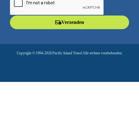
a
i
l
Verzenden
a
d
r
e
Copyright © 1994-2026 Pacific Island Travel Alle rechten voorbehouden.
s