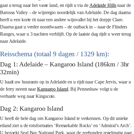
gaat u terug naar het vaste land, en rijdt u via de
Adelaide Hills
naar de
Barossa Valley – de wijnregio noordelijk van Adelaide. De dag daarna
heeft u een korte rit naar een andere wijnvallei bij het dorpje Clare.
Daarna gaat u verder noordwaarts – de outback in – naar de Flinders
Ranges, waar u 3 nachten verblijft. Op de laatste dag rijdt u weer terug
naar Adelaide.
Reisschema (totaal 9 dagen / 1329 km):
Dag 1: Adelaide – Kangaroo Island (186km / 3hr
32min)
U haalt uw huurauto op in Adelaide en u rijdt naar Cape Jervis, waar u
de ferry neemt naar
Kangaroo Island
. Bij Penneshaw volgt u de
verharde weg naar Kingscote.
Dag 2: Kangaroo Island
U heeft de hele dag om Kangaroo Island te verkennen. Op dit unieke
eiland ziet u de rotsformaties ‘Remarkable Rocks’ en ‘Admiral’s Arch’.
U bezoekt Seal Bay National Park, waar de zeehonden regelmatig naar