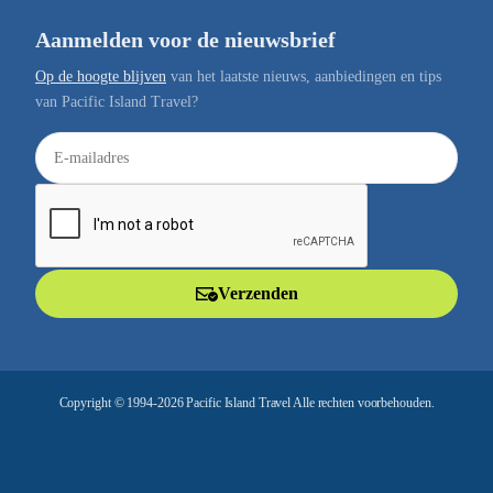
Aanmelden voor de nieuwsbrief
Op de hoogte blijven
van het laatste nieuws, aanbiedingen en tips
van Pacific Island Travel?
E
-
m
a
i
l
Verzenden
a
d
r
e
Copyright © 1994-2026 Pacific Island Travel Alle rechten voorbehouden.
s