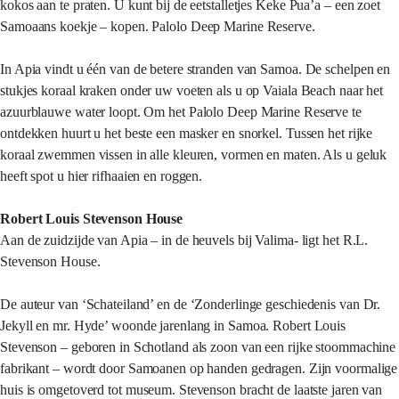
kokos aan te praten. U kunt bij de eetstalletjes Keke Pua’a – een zoet
Samoaans koekje – kopen. Palolo Deep Marine Reserve.
In Apia vindt u één van de betere stranden van Samoa. De schelpen en
stukjes koraal kraken onder uw voeten als u op Vaiala Beach naar het
azuurblauwe water loopt. Om het Palolo Deep Marine Reserve te
ontdekken huurt u het beste een masker en snorkel. Tussen het rijke
koraal zwemmen vissen in alle kleuren, vormen en maten. Als u geluk
heeft spot u hier rifhaaien en roggen.
Robert Louis Stevenson House
Aan de zuidzijde van Apia – in de heuvels bij Valima- ligt het R.L.
Stevenson House.
De auteur van ‘Schateiland’ en de ‘Zonderlinge geschiedenis van Dr.
Jekyll en mr. Hyde’ woonde jarenlang in Samoa. Robert Louis
Stevenson – geboren in Schotland als zoon van een rijke stoommachine
fabrikant – wordt door Samoanen op handen gedragen. Zijn voormalige
huis is omgetoverd tot museum. Stevenson bracht de laatste jaren van