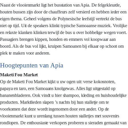
Naast de vlooienmarkt ligt het busstation van Apia. De felgekleurde,
houten bussen zijn door de chauffeurs zelf versierd en hebben ieder een
eigen thema. Geheel volgens de Polynesische leefstijl vertrekt de bus
niet op tijd. Uit de speakers klinkt typische Samoaanse muziek. Vrolijke
en relaxte klanken klinken terwijl de bus u over hobbelige wegen voert.
Passagiers brengen kippen, honden en emmers vol koopwaar aan
boord. Als de bus vol lijkt, kruipen Samoanen bij elkaar op schoot om
plek te maken voor anderen.
Hoogtepunten van Apia
Maketi Fou Market
Op de Maketi Fou Market kijkt u uw ogen uit: verse kokosnoten,
papaya en taro, een Samoaans knolgewas. Alles ligt uitgestald op
bananenbladeren. Ook vindt u hier shampoo, kleding en huishoudelijke
producten. Marktlieden slapen ’s nachts bij hun stalletje om te
voorkomen dat deze wordt ingenomen door een ander. Op de
vlooienmarkt kunt u urenlang tussen houten stalletjes met souvenirs
rondlopen. De enthousiaste verkopers proberen u sieraden gemaakt van