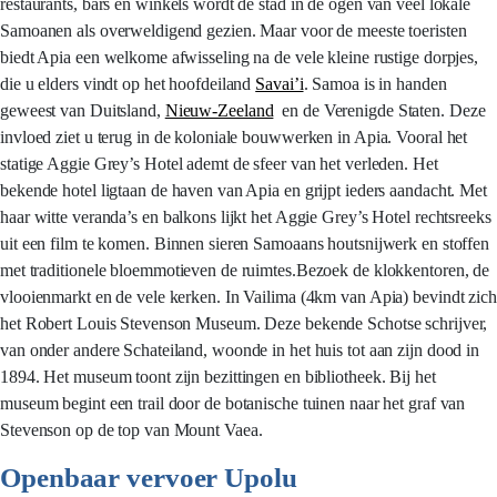
restaurants, bars en winkels wordt de stad in de ogen van veel lokale
Samoanen als overweldigend gezien. Maar voor de meeste toeristen
biedt Apia een welkome afwisseling na de vele kleine rustige dorpjes,
die u elders vindt op het hoofdeiland
Savai’i
. Samoa is in handen
geweest van Duitsland,
Nieuw-Zeeland
en de Verenigde Staten. Deze
invloed ziet u terug in de koloniale bouwwerken in Apia. Vooral het
statige Aggie Grey’s Hotel ademt de sfeer van het verleden. Het
bekende hotel ligtaan de haven van Apia en grijpt ieders aandacht. Met
haar witte veranda’s en balkons lijkt het Aggie Grey’s Hotel rechtsreeks
uit een film te komen. Binnen sieren Samoaans houtsnijwerk en stoffen
met traditionele bloemmotieven de ruimtes.Bezoek de klokkentoren, de
vlooienmarkt en de vele kerken. In Vailima (4km van Apia) bevindt zich
het Robert Louis Stevenson Museum. Deze bekende Schotse schrijver,
van onder andere Schateiland, woonde in het huis tot aan zijn dood in
1894. Het museum toont zijn bezittingen en bibliotheek. Bij het
museum begint een trail door de botanische tuinen naar het graf van
Stevenson op de top van Mount Vaea.
Openbaar vervoer Upolu