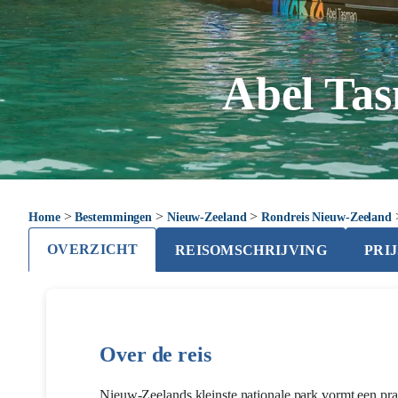
Abel Tas
>
>
>
Home
Bestemmingen
Nieuw-Zeeland
Rondreis Nieuw-Zeeland
OVERZICHT
REISOMSCHRIJVING
PRI
Over de reis
Nieuw-Zeelands kleinste nationale park vormt een pra