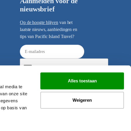
Aanmelden voor de
nieuwsbrief
Op de hoogte blijven
van het
laatste nieuws, aanbiedingen en
tips van Pacific Island Travel?
E
-
m
a
i
Alles toestaan
l
al media te
Verzenden
a
van onze site
d
Weigeren
 gegevens
r
 op basis van
e
s