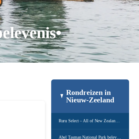
elevenis•
Rondreizen in
Nieuw-Zeeland
Ruru Select – All of New Zealand Tour
Abel Tasman National Park belevenis 3 dagen