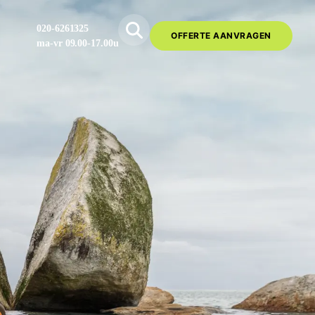
020-6261325
OFFERTE AANVRAGEN
ma-vr 09.00-17.00u