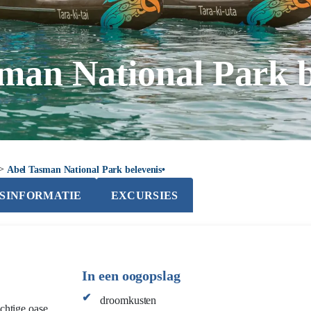
man National Park b
>
Abel Tasman National Park belevenis•
JSINFORMATIE
EXCURSIES
In een oogopslag
droomkusten
chtige oase