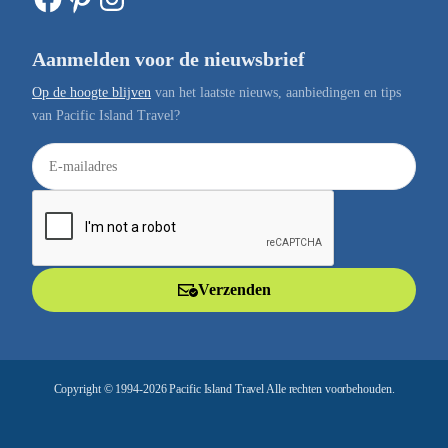
Aanmelden voor de nieuwsbrief
Op de hoogte blijven
van het laatste nieuws, aanbiedingen en tips
van Pacific Island Travel?
E
-
m
a
i
l
Verzenden
a
d
r
e
Copyright © 1994-2026 Pacific Island Travel Alle rechten voorbehouden.
s