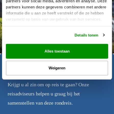
partners voor social media, adverteren en analyse. Deze
partners kunnen deze gegevens combineren met andere
informatie die u aan ze heeft verstrekt of die ze hebben
verzameld op basis van uw gebruik van hun services.
Details tonen
Déanne Wetzels
Alles toestaan
Geïnspireerd geraakt?
Weigeren
Krijgt u al zin om op reis te gaan? Onze
reisadviseurs helpen u graag bij het
samenstellen van deze rondreis.