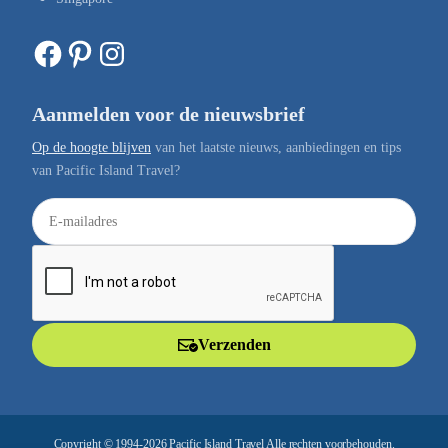
Facebook
Pinterest
Instagram
Aanmelden voor de nieuwsbrief
Op de hoogte blijven
van het laatste nieuws, aanbiedingen en tips
van Pacific Island Travel?
E
-
m
a
i
l
Verzenden
a
d
r
e
Copyright © 1994-2026 Pacific Island Travel Alle rechten voorbehouden.