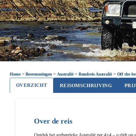
>
>
>
>
Home
Bestemmingen
Australië
Rondreis Australië
Off the be
OVERZICHT
REISOMSCHRIJVING
PRI
Over de reis
Ontdek het authentieke Australië per 4×4 – u rijdt op 