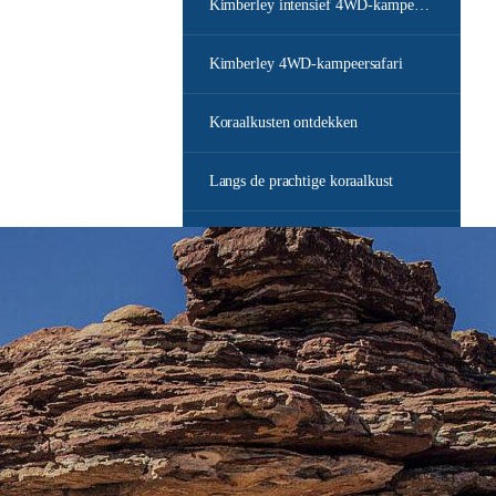
Kimberley intensief 4WD-kampeersafari
Kimberley 4WD-kampeersafari
Koraalkusten ontdekken
Langs de prachtige koraalkust
Leren duiken in het Great Barrier Reef
Lord Howe Island – Capella Lodge – 5 dagen
Lord Howe Island – Milky Way Villas – 5 dagen
Maria Island Walk
Margaret River en omgeving ontdekken