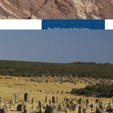
Overnachten op het Great Barrier Reef
Pacific Coast Touring Route
Per 4WD door de Red Centre
Reizen met de legendarische treinen
Sydney – Melbourne alpine drive
Sydney – Melbourne Coastal drive
Tasmanië anders
Whitsunday to Cairns Drive
Zeilen in de Whitsundays per jacht catamaran