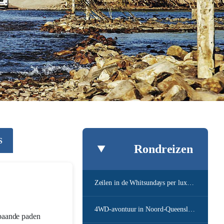
S
Rondreizen
Zeilen in de Whitsundays per luxejacht
4WD-avontuur in Noord-Queensland
baande paden