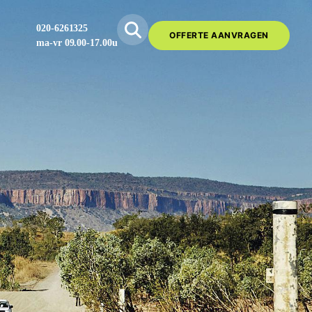
020-6261325
OFFERTE AANVRAGEN
ma-vr 09.00-17.00u