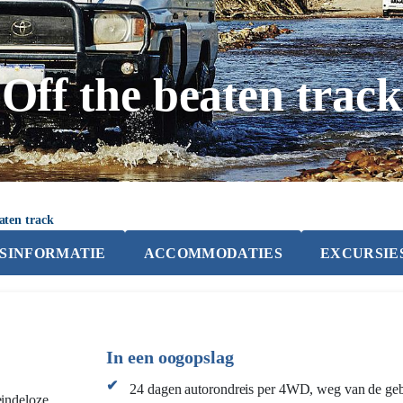
Off the beaten track
aten track
JSINFORMATIE
ACCOMMODATIES
EXCURSIE
In een oogopslag
24 dagen autorondreis per 4WD, weg van de ge
eindeloze