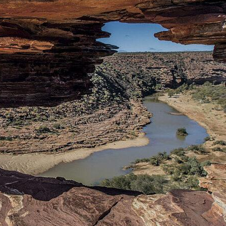
Natuurparadijs Tasmanië
In kleine groep over de Nullarbor Plain
Nullarbor Plain – van Perth naar Adelaide
Ningaloo Reef verkennen met catamaran – 4 dagen
Off the beaten track
Ontdek de kust van Kimberley in stijl
Outback Adventure Tour
Outback Queensland ontdekken