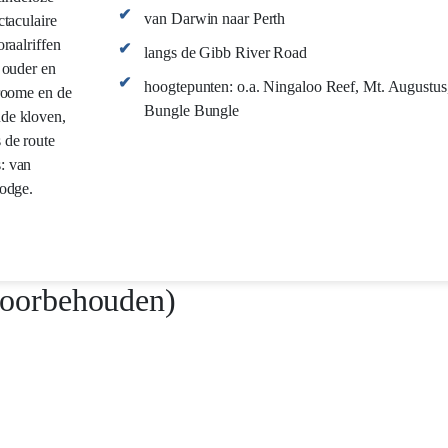
van Darwin naar Perth
ctaculaire
raalriffen
langs de Gibb River Road
 ouder en
hoogtepunten: o.a. Ningaloo Reef, Mt. Augustus,
Broome en de
Bungle Bungle
ude kloven,
 de route
: van
lodge.
voorbehouden)