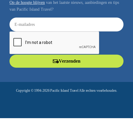
Op de hoogte blijven
van het laatste nieuws, aanbiedingen en tips
van Pacific Island Travel?
E
-
m
a
i
l
Verzenden
a
d
r
e
Copyright © 1994-2026 Pacific Island Travel Alle rechten voorbehouden.
s