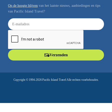
Op de hoogte blijven
van het laatste nieuws, aanbiedingen en tips
van Pacific Island Travel?
E
-
m
a
i
l
Verzenden
a
d
r
e
Copyright © 1994-2026 Pacific Island Travel Alle rechten voorbehouden.
s