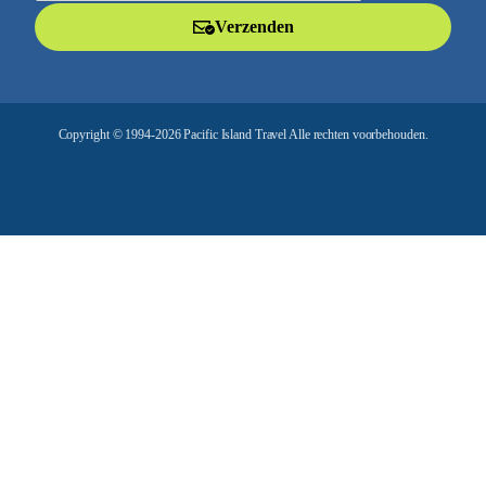
l
Verzenden
a
d
r
e
Copyright © 1994-2026 Pacific Island Travel Alle rechten voorbehouden.
s