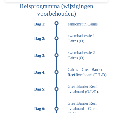
Reisprogramma (wijzigingen
voorbehouden)
Dag 1:
aankomst in Cairns.
zwembadsessie 1 in
Dag 2:
Cairns (O).
zwembadsessie 2 in
Dag 3:
Cairns (O).
Cairns – Great Barrier
Dag 4:
Reef liveaboard (O/L/D).
Great Barrier Reef
Dag 5:
liveaboard (O/L/D).
Great Barrier Reef
Dag 6:
liveaboard – Cairns