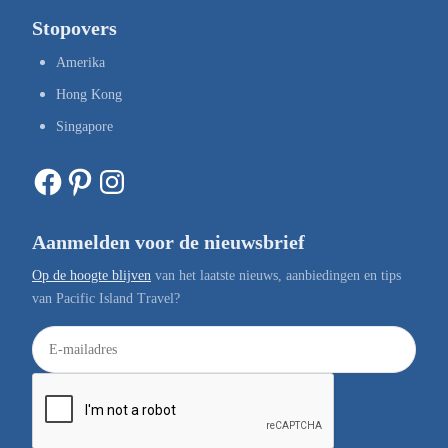
Stopovers
Amerika
Hong Kong
Singapore
Facebook
Pinterest
Instagram
Aanmelden voor de nieuwsbrief
Op de hoogte blijven
van het laatste nieuws, aanbiedingen en tips
van Pacific Island Travel?
E
-
m
a
i