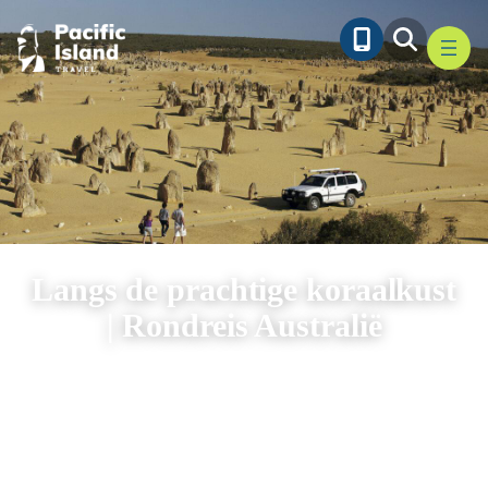
Ga
naar
de
inhoud
Langs de prachtige koraalkust
| Rondreis Australië