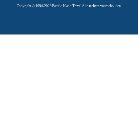
Copyright © 1994-2026 Pacific Island Travel Alle rechten voorbehouden.
s