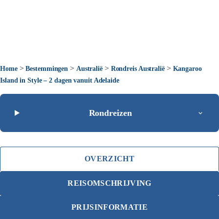
>
>
>
>
Home
Bestemmingen
Australië
Rondreis Australië
Kangaroo
Island in Style – 2 dagen vanuit Adelaide
Rondreizen
OVERZICHT
REISOMSCHRIJVING
PRIJSINFORMATIE