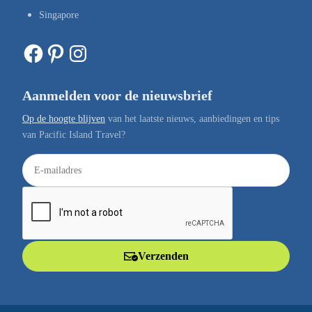
Singapore
Facebook
Pinterest
Instagram
Aanmelden voor de nieuwsbrief
Op de hoogte blijven
van het laatste nieuws, aanbiedingen en tips
van Pacific Island Travel?
E
-
m
a
i
l
Verzenden
a
d
r
e