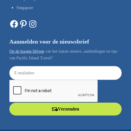
Singapore
Facebook
Pinterest
Instagram
Aanmelden voor de nieuwsbrief
Op de hoogte blijven
van het laatste nieuws, aanbiedingen en tips
van Pacific Island Travel?
E
-
m
a
i
l
Verzenden
a
d
r