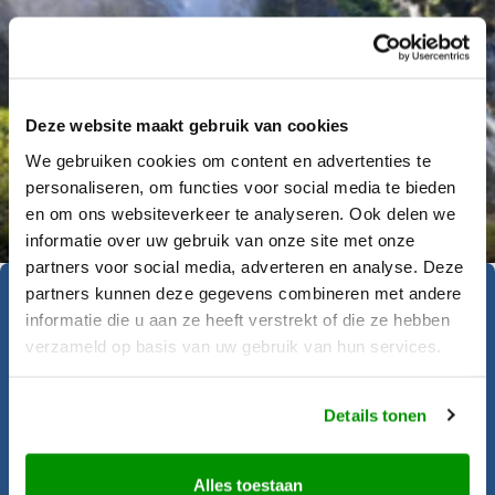
Deze website maakt gebruik van cookies
We gebruiken cookies om content en advertenties te
personaliseren, om functies voor social media te bieden
Déanne Wetzels
en om ons websiteverkeer te analyseren. Ook delen we
informatie over uw gebruik van onze site met onze
partners voor social media, adverteren en analyse. Deze
partners kunnen deze gegevens combineren met andere
Geïnspireerd geraakt?
informatie die u aan ze heeft verstrekt of die ze hebben
verzameld op basis van uw gebruik van hun services.
Krijgt u al zin om op reis te gaan? Onze
Details tonen
reisadviseurs helpen u graag bij het
samenstellen van deze rondreis.
Alles toestaan