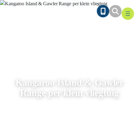
Ga
naar
de
inhoud
Kangaroo Island & Gawler
Range per klein vliegtuig