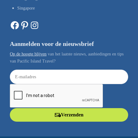
Singapore
Facebook
Pinterest
Instagram
Aanmelden voor de nieuwsbrief
Op de hoogte blijven
van het laatste nieuws, aanbiedingen en tips
van Pacific Island Travel?
E
-
m
a
i
l
Verzenden
a
d
r