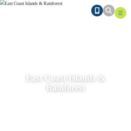
Ga
naar
de
inhoud
East Coast Islands &
Rainforest