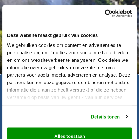
Deze website maakt gebruik van cookies
We gebruiken cookies om content en advertenties te
personaliseren, om functies voor social media te bieden
Déanne Wetzels
en om ons websiteverkeer te analyseren. Ook delen we
informatie over uw gebruik van onze site met onze
partners voor social media, adverteren en analyse. Deze
partners kunnen deze gegevens combineren met andere
Geïnspireerd geraakt?
informatie die u aan ze heeft verstrekt of die ze hebben
verzameld op basis van uw gebruik van hun services.
Krijgt u al zin om op reis te gaan? Onze
Details tonen
reisadviseurs helpen u graag bij het
samenstellen van deze rondreis.
Alles toestaan