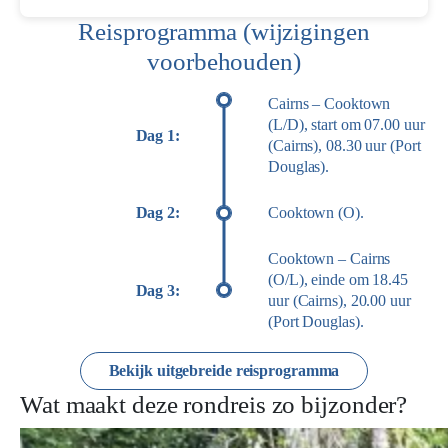
Reisprogramma (wijzigingen
voorbehouden)
Cairns – Cooktown
(L/D), start om 07.00 uur
Dag 1:
(Cairns), 08.30 uur (Port
Douglas).
Dag 2:
Cooktown (O).
Cooktown – Cairns
(O/L), einde om 18.45
Dag 3:
uur (Cairns), 20.00 uur
(Port Douglas).
Bekijk uitgebreide reisprogramma
Wat maakt deze rondreis zo bijzonder?