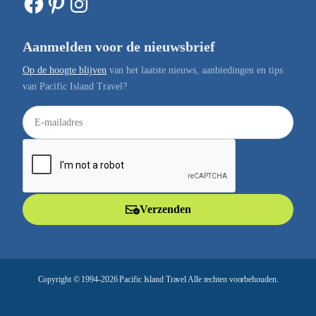
Facebook
Pinterest
Instagram
Aanmelden voor de nieuwsbrief
Op de hoogte blijven
van het laatste nieuws, aanbiedingen en tips
van Pacific Island Travel?
E
-
m
a
i
l
Verzenden
a
d
r
e
Copyright © 1994-2026 Pacific Island Travel Alle rechten voorbehouden.
s