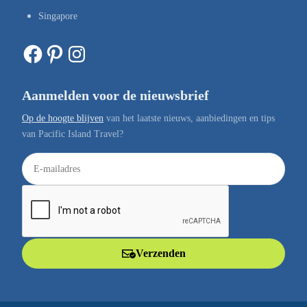
Singapore
Facebook
Pinterest
Instagram
Aanmelden voor de nieuwsbrief
Op de hoogte blijven
van het laatste nieuws, aanbiedingen en tips
van Pacific Island Travel?
E
-
m
a
i
l
Verzenden
a
d
r