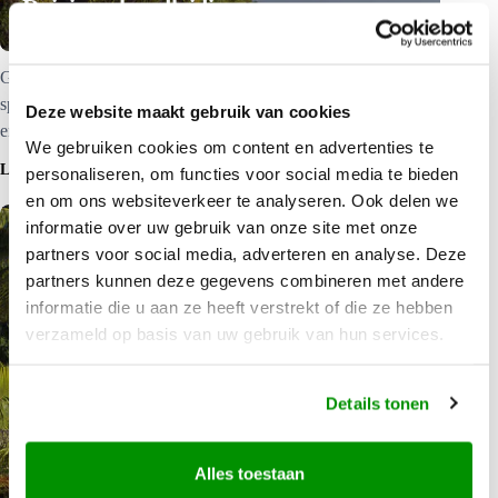
Reizigershandleiding
Gratis reizigershandleiding – van Pacific Island Travel, de
specialist voor uw reis naar Australië, Nieuw-Zeeland, Hawaii
Deze website maakt gebruik van cookies
en de Stille Zuidzee.
We gebruiken cookies om content en advertenties te
LEES MEER
personaliseren, om functies voor social media te bieden
en om ons websiteverkeer te analyseren. Ook delen we
informatie over uw gebruik van onze site met onze
partners voor social media, adverteren en analyse. Deze
partners kunnen deze gegevens combineren met andere
informatie die u aan ze heeft verstrekt of die ze hebben
verzameld op basis van uw gebruik van hun services.
Details tonen
Alles toestaan