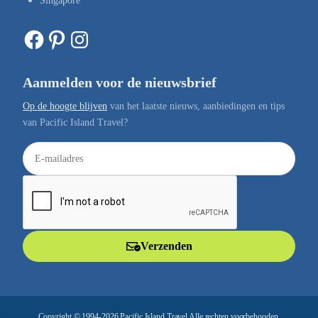
Singapore
Facebook
Pinterest
Instagram
Aanmelden voor de nieuwsbrief
Op de hoogte blijven
van het laatste nieuws, aanbiedingen en tips
van Pacific Island Travel?
E
-
m
a
i
l
Verzenden
a
d
r
e
Copyright © 1994-2026 Pacific Island Travel Alle rechten voorbehouden.