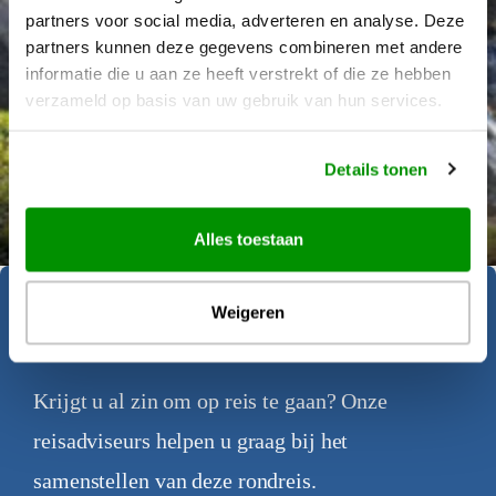
partners voor social media, adverteren en analyse. Deze
partners kunnen deze gegevens combineren met andere
informatie die u aan ze heeft verstrekt of die ze hebben
verzameld op basis van uw gebruik van hun services.
Details tonen
Déanne Wetzels
Alles toestaan
Geïnspireerd geraakt?
Weigeren
Krijgt u al zin om op reis te gaan? Onze
reisadviseurs helpen u graag bij het
samenstellen van deze rondreis.