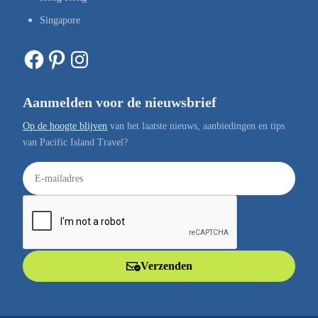
Singapore
Facebook
Pinterest
Instagram
Aanmelden voor de nieuwsbrief
Op de hoogte blijven
van het laatste nieuws, aanbiedingen en tips
van Pacific Island Travel?
E
-
m
a
i
l
Verzenden
a
d
r