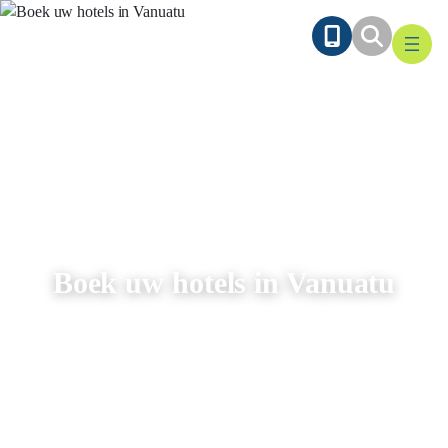
Ga
naar
de
inhoud
Boek uw hotels in Vanuatu