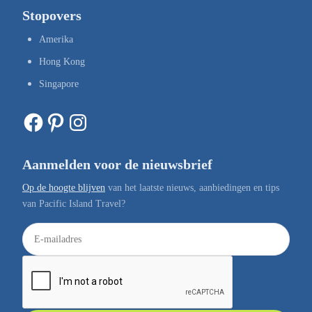
Stopovers
Amerika
Hong Kong
Singapore
Facebook
Pinterest
Instagram
Aanmelden voor de nieuwsbrief
Op de hoogte blijven
van het laatste nieuws, aanbiedingen en tips
van Pacific Island Travel?
E
-
m
a
i