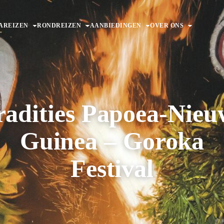
AREIZEN
RONDREIZEN
AANBIEDINGEN
OVER ONS
radities Papoea-Nieu
Guinea – Goroka
Festival