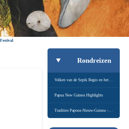
Festival
Rondreizen
Volken van de Sepik Regio en het hoogland + bounty eiland verlenging
Papua New Guinea Highlights
Tradities Papoea-Nieuw-Guinea – Goroka Festival