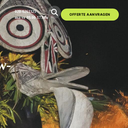
020-6261325
OFFERTE AANVRAGEN
ma-vr 09.00-17.00u
w-