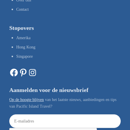
Over ons
Contact
Stopovers
Amerika
Hong Kong
Singapore
Facebook
Pinterest
Instagram
Aanmelden voor de nieuwsbrief
Op de hoogte blijven
van het laatste nieuws, aanbiedingen en tips
van Pacific Island Travel?
E
-