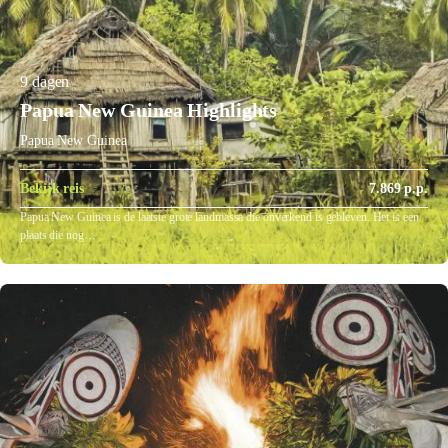
9 dagen
Papua New Guinea Highlights
Papua New Guinea
Bekijk reis
7.869 p.p.
Papua New Guinea is de laatste grote landmassa die onverkend is gebleven. Het is een
plaats die nog…