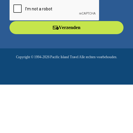
m
a
i
l
Verzenden
a
d
r
e
Copyright © 1994-2026 Pacific Island Travel Alle rechten voorbehouden.
s