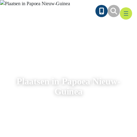
Ga
naar
de
inhoud
Plaatsen in Papoea Nieuw-
Guinea