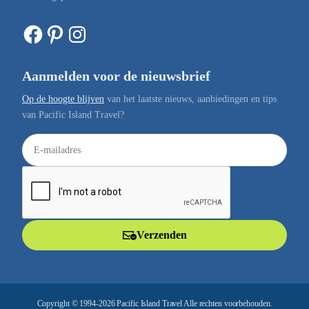
Facebook
Pinterest
Instagram
Aanmelden voor de nieuwsbrief
Op de hoogte blijven
van het laatste nieuws, aanbiedingen en tips
van Pacific Island Travel?
E
-
m
a
i
l
Verzenden
a
d
r
e
Copyright © 1994-2026 Pacific Island Travel Alle rechten voorbehouden.
s