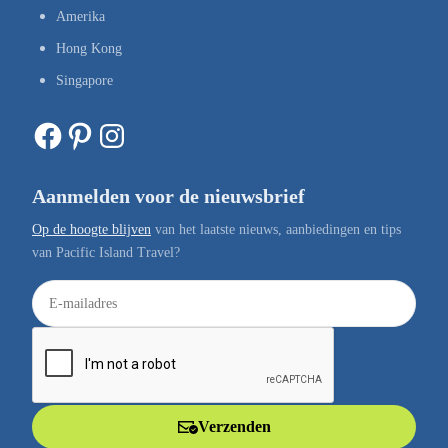
Amerika
Hong Kong
Singapore
Facebook
Pinterest
Instagram
Aanmelden voor de nieuwsbrief
Op de hoogte blijven
van het laatste nieuws, aanbiedingen en tips
van Pacific Island Travel?
E
-
m
a
i
l
Verzenden
a