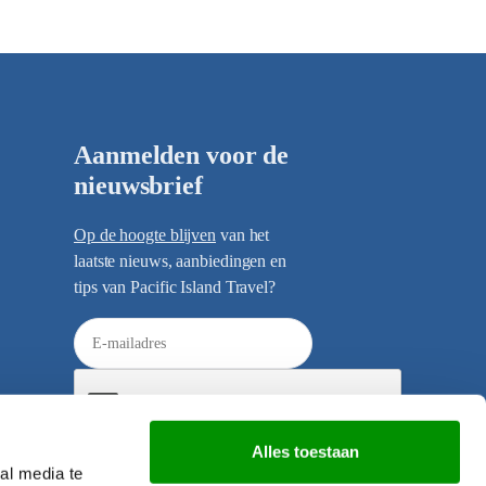
Aanmelden voor de
nieuwsbrief
Op de hoogte blijven
van het
laatste nieuws, aanbiedingen en
tips van Pacific Island Travel?
E
-
m
a
i
Alles toestaan
l
al media te
Verzenden
a