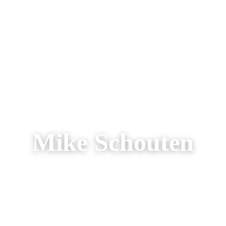
AREIZEN
RONDREIZEN
AANBIEDINGEN
OVER ONS
Mike Schouten