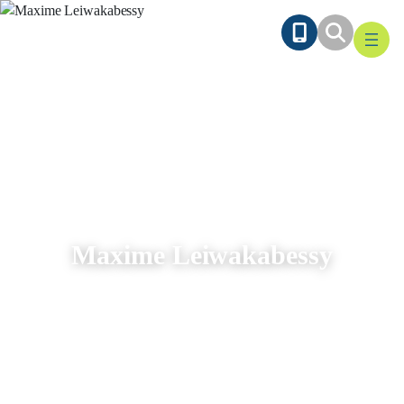
Ga
naar
de
inhoud
Maxime Leiwakabessy