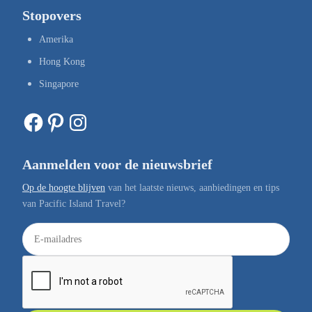
Stopovers
Amerika
Hong Kong
Singapore
Facebook
Pinterest
Instagram
Aanmelden voor de nieuwsbrief
Op de hoogte blijven
van het laatste nieuws, aanbiedingen en tips
van Pacific Island Travel?
E
-
m
a
i