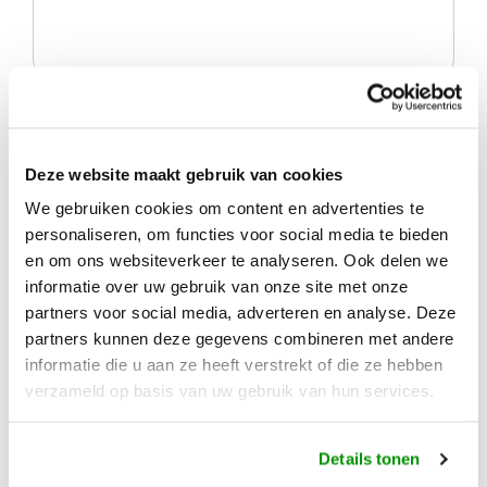
Voordat wij aan de slag gaan met het bouwen van een mooi
reisplan hebben we graag even contact met u.
Deze website maakt gebruik van cookies
We gebruiken cookies om content en advertenties te
Waar heeft u ons gevonden?
personaliseren, om functies voor social media te bieden
en om ons websiteverkeer te analyseren. Ook delen we
informatie over uw gebruik van onze site met onze
partners voor social media, adverteren en analyse. Deze
Ik ga akkoord met de
(algemene) voorwaarden
.
partners kunnen deze gegevens combineren met andere
informatie die u aan ze heeft verstrekt of die ze hebben
verzameld op basis van uw gebruik van hun services.
Details tonen