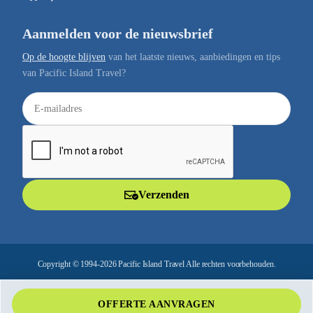
Aanmelden voor de nieuwsbrief
Op de hoogte blijven
van het laatste nieuws, aanbiedingen en tips
van Pacific Island Travel?
E
-
m
a
i
l
Verzenden
a
d
r
e
Copyright © 1994-2026 Pacific Island Travel Alle rechten voorbehouden.
s
OFFERTE AANVRAGEN