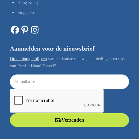
Hong Kong
Singapore
Facebook
Pinterest
Instagram
Aanmelden voor de nieuwsbrief
Op de hoogte blijven
van het laatste nieuws, aanbiedingen en tips
van Pacific Island Travel?
E
-
m
a
i
l
Verzenden
a
d
r