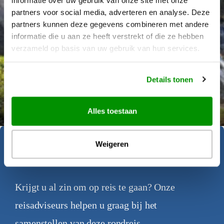
partners voor social media, adverteren en analyse. Deze
partners kunnen deze gegevens combineren met andere
informatie die u aan ze heeft verstrekt of die ze hebben
verzameld op basis van uw gebruik van hun services.
Details tonen
Déanne Wetzels
Alles toestaan
Weigeren
Geïnspireerd geraakt?
Krijgt u al zin om op reis te gaan? Onze
reisadviseurs helpen u graag bij het
samenstellen van deze rondreis.