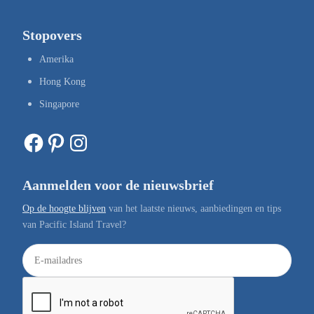
Stopovers
Amerika
Hong Kong
Singapore
Facebook
Pinterest
Instagram
Aanmelden voor de nieuwsbrief
Op de hoogte blijven
van het laatste nieuws, aanbiedingen en tips
van Pacific Island Travel?
E
-
m
a