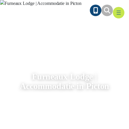
Ga
naar
de
inhoud
Furneaux Lodge |
Accommodatie in Picton