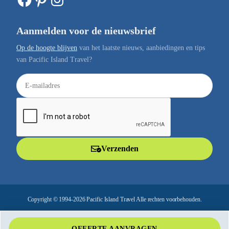
Aanmelden voor de nieuwsbrief
Op de hoogte blijven
van het laatste nieuws, aanbiedingen en tips
van Pacific Island Travel?
E
-
m
a
i
l
Verzenden
a
d
r
e
Copyright © 1994-2026 Pacific Island Travel Alle rechten voorbehouden.
s
OFFERTE AANVRAGEN