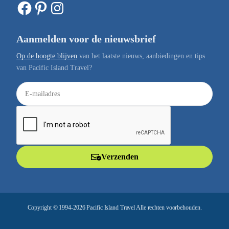
Facebook
Pinterest
Instagram
Aanmelden voor de nieuwsbrief
Op de hoogte blijven
van het laatste nieuws, aanbiedingen en tips
van Pacific Island Travel?
E
-
m
a
i
l
Verzenden
a
d
r
e
Copyright © 1994-2026 Pacific Island Travel Alle rechten voorbehouden.
s