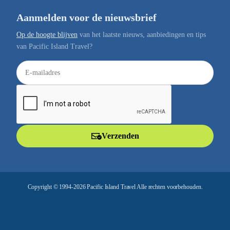
Aanmelden voor de nieuwsbrief
Op de hoogte blijven
van het laatste nieuws, aanbiedingen en tips
van Pacific Island Travel?
E
-
m
a
i
l
Verzenden
a
d
r
e
Copyright © 1994-2026 Pacific Island Travel Alle rechten voorbehouden.
s