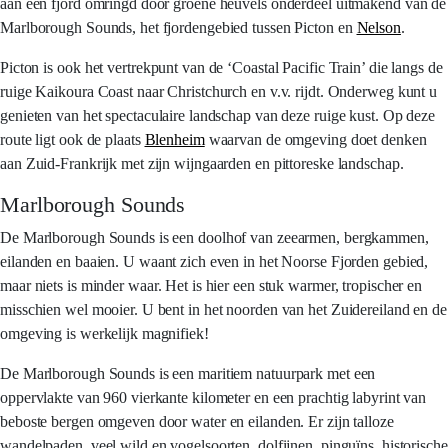
aan een fjord omringd door groene heuvels onderdeel uitmakend van de
Marlborough Sounds, het fjordengebied tussen Picton en
Nelson
.
Picton is ook het vertrekpunt van de ‘Coastal Pacific Train’ die langs de
ruige Kaikoura Coast naar Christchurch en v.v. rijdt. Onderweg kunt u
genieten van het spectaculaire landschap van deze ruige kust. Op deze
route ligt ook de plaats
Blenheim
waarvan de omgeving doet denken
aan Zuid-Frankrijk met zijn wijngaarden en pittoreske landschap.
Marlborough Sounds
De Marlborough Sounds is een doolhof van zeearmen, bergkammen,
eilanden en baaien. U waant zich even in het Noorse Fjorden gebied,
maar niets is minder waar. Het is hier een stuk warmer, tropischer en
misschien wel mooier. U bent in het noorden van het Zuidereiland en de
omgeving is werkelijk magnifiek!
De Marlborough Sounds is een maritiem natuurpark met een
oppervlakte van 960 vierkante kilometer en een prachtig labyrint van
beboste bergen omgeven door water en eilanden. Er zijn talloze
wandelpaden, veel wild en vogelsoorten, dolfijnen, pinguïns, historische