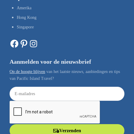
Amerika
Hong Kong
Singapore
Facebook
Pinterest
Instagram
Aanmelden voor de nieuwsbrief
Op de hoogte blijven
van het laatste nieuws, aanbiedingen en tips
van Pacific Island Travel?
E
-
m
a
i
l
Verzenden
a