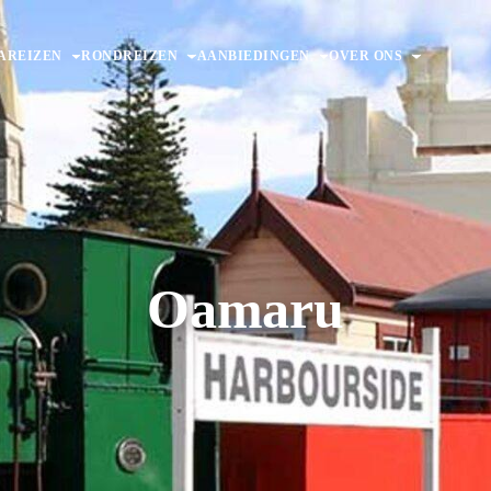
AREIZEN
RONDREIZEN
AANBIEDINGEN
OVER ONS
Oamaru