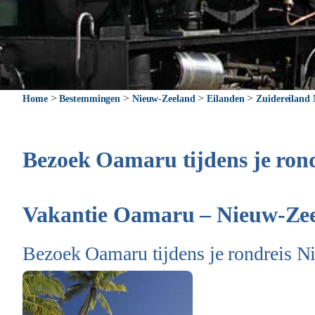
>
>
>
>
Home
Bestemmingen
Nieuw-Zeeland
Eilanden
Zuidereiland
Bezoek Oamaru tijdens je ron
Vakantie Oamaru – Nieuw-Ze
Bezoek Oamaru tijdens je rondreis 