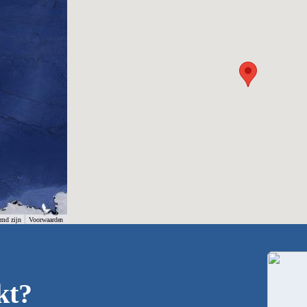
rmd zijn
Voorwaarden
kt?