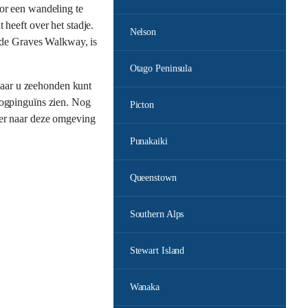
or een wandeling te
heeft over het stadje.
Nelson
, de Graves Walkway, is
Otago Peninsula
 waar u zeehonden kunt
oogpinguïns zien. Nog
Picton
ter naar deze omgeving
Punakaiki
Queenstown
Southern Alps
Stewart Island
Wanaka