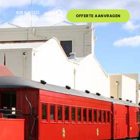
020-6261325
OFFERTE AANVRAGEN
ma-vr 09.00-17.00u