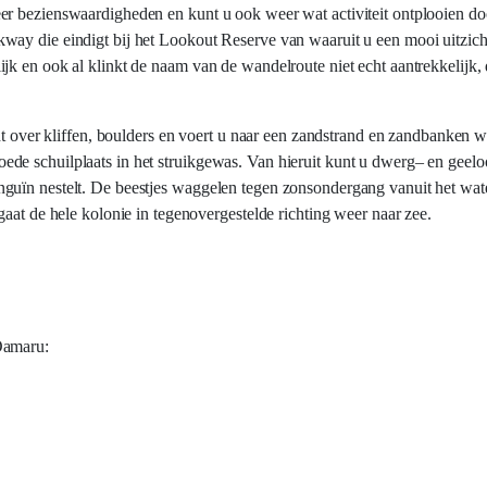
er bezienswaardigheden en kunt u ook weer wat activiteit ontplooien do
ay die eindigt bij het Lookout Reserve van waaruit u een mooi uitzicht 
jk en ook al klinkt de naam van de wandelroute niet echt aantrekkelijk
cht over kliffen, boulders en voert u naar een zandstrand en zandbanken
de schuilplaats in het struikgewas. Van hieruit kunt u dwerg– en geel
nguïn nestelt. De beestjes waggelen tegen zonsondergang vanuit het wa
aat de hele kolonie in tegenovergestelde richting weer naar zee.
Oamaru: