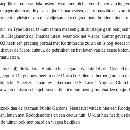
ngrijkste bron van inkomsten kwam toen uit het verschepen van ingevro
opgetrokken uit de plaatselijke Oamaru steen, een roomwitte eenvoudi
n de trekpleisters van dit stadje samen met goed onderhouden tuinen, m
ur- en Tyne Street. U kunt samen met een gids dit stadje gaan bekijken 
ru’. Beginnend op Thames Street, waar ook het Visitor’ Center gevestigd
3 heeft een prachtig portaal met Korinthische zuilen en is nog steeds in
t over de Maori cultuur, de gebruiken en het leven van de eerste kolon
amaru steen.
iaanse stijl), de National Bank en het elegante Waitaki District Council m
hoogtepunt. Dit gebouw heeft mooie Dorische zuilen en herbergt nu een
bij Itchin Street ziet u aan uw linkerhand de St. Luke’s Anglican Churc
t bewaarde historische gebouwen die tot monument gebombardeerd zijn. He
, bezoek dan de Oamaru Public Gardens. Naast rust vindt u hier een Roo
en, lanen met Rododendrons en een cactus tuin. U kunt hier heerlijk rel
n de tuinen ook met paard en wagen bekijken.