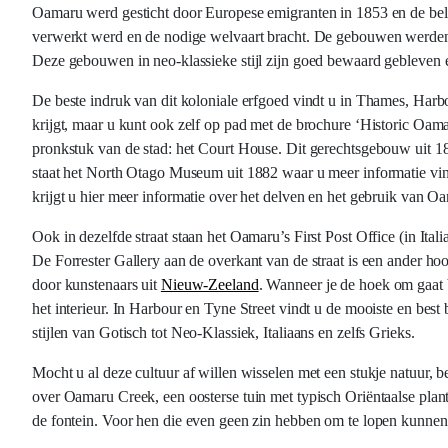
Oamaru werd gesticht door Europese emigranten in 1853 en de bela
verwerkt werd en de nodige welvaart bracht. De gebouwen werden 
Deze gebouwen in neo-klassieke stijl zijn goed bewaard gebleven e
De beste indruk van dit koloniale erfgoed vindt u in Thames, Harbo
krijgt, maar u kunt ook zelf op pad met de brochure ‘Historic Oama
pronkstuk van de stad: het Court House. Dit gerechtsgebouw uit 188
staat het North Otago Museum uit 1882 waar u meer informatie vind
krijgt u hier meer informatie over het delven en het gebruik van O
Ook in dezelfde straat staan het Oamaru’s First Post Office (in Ital
De Forrester Gallery aan de overkant van de straat is een ander 
door kunstenaars uit
Nieuw-Zeeland
. Wanneer je de hoek om gaat 
het interieur. In Harbour en Tyne Street vindt u de mooiste en bes
stijlen van Gotisch tot Neo-Klassiek, Italiaans en zelfs Grieks.
Mocht u al deze cultuur af willen wisselen met een stukje natuur
over Oamaru Creek, een oosterse tuin met typisch Oriëntaalse plant
de fontein. Voor hen die even geen zin hebben om te lopen kunne