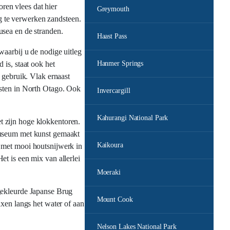
ren vlees dat hier
Greymouth
g te verwerken zandsteen.
usea en de stranden.
Haast Pass
waarbij u de nodige uitleg
 is, staat ook het
Hanmer Springs
 gebruik. Vlak ernaast
isten in North Otago. Ook
Invercargill
Kahurangi National Park
et zijn hoge klokkentoren.
 museum met kunst gemaakt
Kaikoura
h met mooi houtsnijwerk in
t is een mix van allerlei
Moeraki
dgekleurde Japanse Brug
Mount Cook
axen langs het water of aan
Nelson Lakes National Park