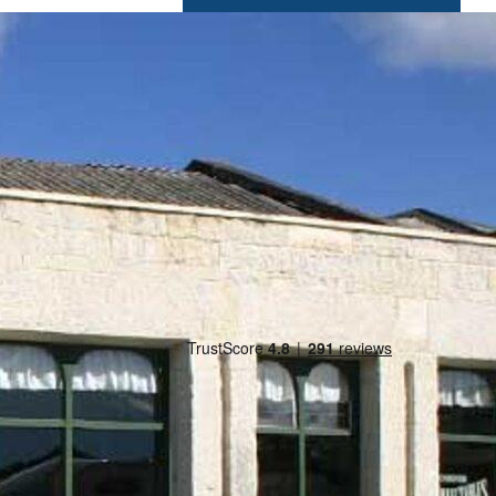
West Coast
Westport
Bel ons
Stuur een e-mail
Offerte aanvragen