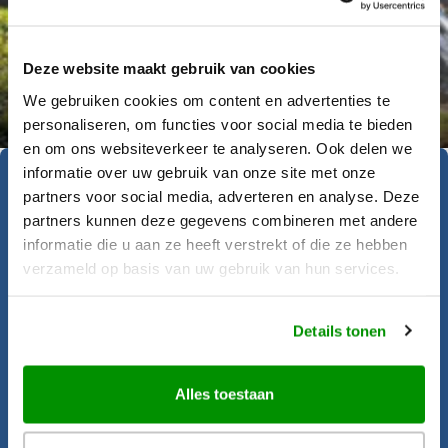
Deze website maakt gebruik van cookies
Déanne Wetzels
We gebruiken cookies om content en advertenties te
personaliseren, om functies voor social media te bieden
en om ons websiteverkeer te analyseren. Ook delen we
informatie over uw gebruik van onze site met onze
Geïnspireerd geraakt?
partners voor social media, adverteren en analyse. Deze
partners kunnen deze gegevens combineren met andere
informatie die u aan ze heeft verstrekt of die ze hebben
verzameld op basis van uw gebruik van hun services.
Krijgt u al zin om op reis te gaan? Onze
reisadviseurs helpen u graag bij het
Details tonen
samenstellen van deze rondreis.
Alles toestaan
Offerte aanvragen