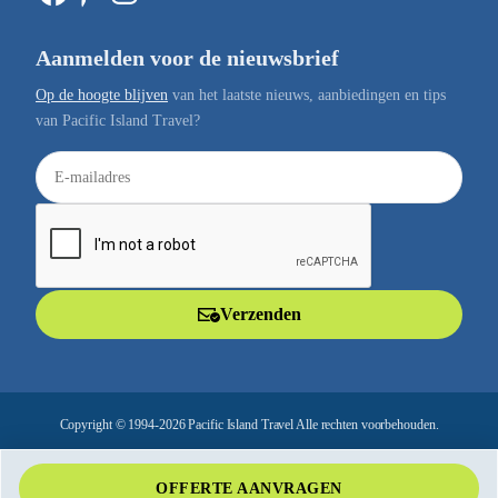
Aanmelden voor de nieuwsbrief
Op de hoogte blijven
van het laatste nieuws, aanbiedingen en tips
van Pacific Island Travel?
E
-
m
a
i
l
Verzenden
a
d
r
e
Copyright © 1994-2026 Pacific Island Travel Alle rechten voorbehouden.
s
OFFERTE AANVRAGEN