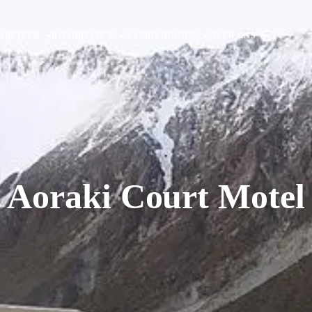
AREIZEN
RONDREIZEN
AANBIEDINGEN
OVER ONS
Aoraki Court Motel