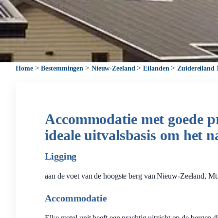
>
>
>
>
Home
Bestemmingen
Nieuw-Zeeland
Eilanden
Zuidereiland
Accommodatie met goede pri
ideale uitvalsbasis om het 
Ligging
aan de voet van de hoogste berg van Nieuw-Zeeland, Mt. C
Accommodatie
Elke motel unit heeft een prachtig uitzicht op de bergen