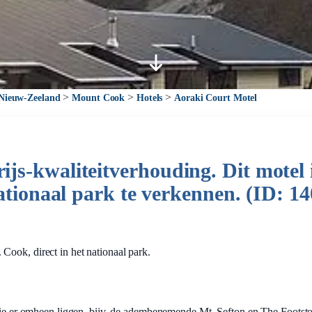
>
>
>
 Nieuw-Zeeland
Mount Cook
Hotels
Aoraki Court Motel
js-kwaliteitverhouding. Dit motel 
nationaal park te verkennen. (ID: 1
ook, direct in het nationaal park.
 die er omheen liggen, bijv. de adembenemende Mt. Sefton en The Footsto