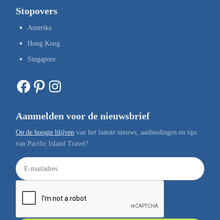
Stopovers
Amerika
Hong Kong
Singapore
Facebook
Pinterest
Instagram
Aanmelden voor de nieuwsbrief
Op de hoogte blijven
van het laatste nieuws, aanbiedingen en tips
van Pacific Island Travel?
E
-
m
a
i