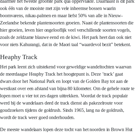
daarmee het tweede grootste park qua oppervlakte. Daarnaast is dit park
ook één van de mooiste met zijn vele inheemse bossen waarin
boomvarens, nikau-palmen en maar liefst 50% van alle in Nieuw-
Zeelandse bekende plantensoorten groeien. Naast de plantensoorten die
hier groeien, leven hier ongelooflijk veel verschillende soorten vogels,
zoals de zeldzame blauwe eend en de kiwi. Het park heet dan ook niet
voor niets Kahurangi, dat in de Maori taal “waardevol bezit” betekent.
Heaphy Track
Het park leent zich uitstekend voor geweldige wandeltochten waarvan
de meerdaagse Heaphy Track het hoogtepunt is. Deze ’track’ gaat
dwars door het National Park en loopt van de Golden Bay tot aan de
westkust over een afstand van bijna 80 kilometer. Om de gehele route te
lopen moet u vier tot zes dagen uittrekken. Voordat de track populair
werd bij de wandelaars deed de track dienst als pakezelroute voor
goudzoekers tijdens de goldrush. Sinds 1965, lang na de goldrush,
wordt de track weer goed onderhouden.
De meeste wandelaars lopen deze tocht van het noorden in Brown Hut