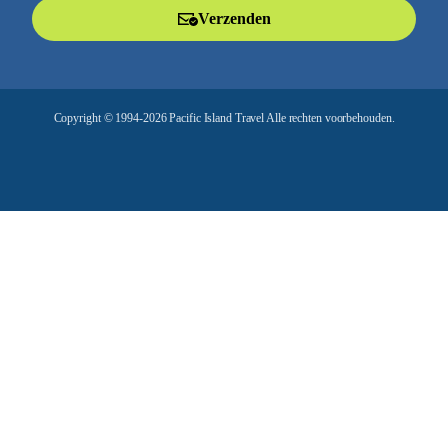
l
Verzenden
a
d
r
e
Copyright © 1994-2026 Pacific Island Travel Alle rechten voorbehouden.
s