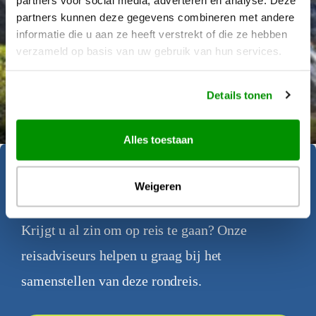
partners kunnen deze gegevens combineren met andere
informatie die u aan ze heeft verstrekt of die ze hebben
verzameld op basis van uw gebruik van hun services.
Déanne Wetzels
Details tonen
Alles toestaan
Geïnspireerd geraakt?
Weigeren
Krijgt u al zin om op reis te gaan? Onze
reisadviseurs helpen u graag bij het
samenstellen van deze rondreis.