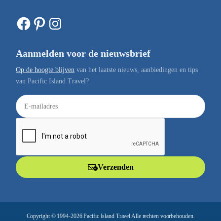
Facebook
Pinterest
Instagram
Aanmelden voor de nieuwsbrief
Op de hoogte blijven
van het laatste nieuws, aanbiedingen en tips
van Pacific Island Travel?
E
-
m
a
i
l
Verzenden
a
d
r
e
Copyright © 1994-2026 Pacific Island Travel Alle rechten voorbehouden.
s