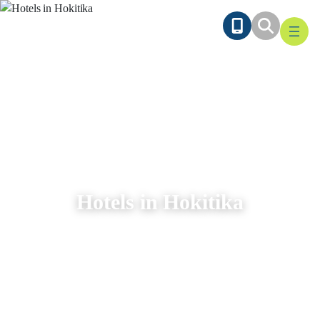
Ga
naar
de
inhoud
Hotels in Hokitika