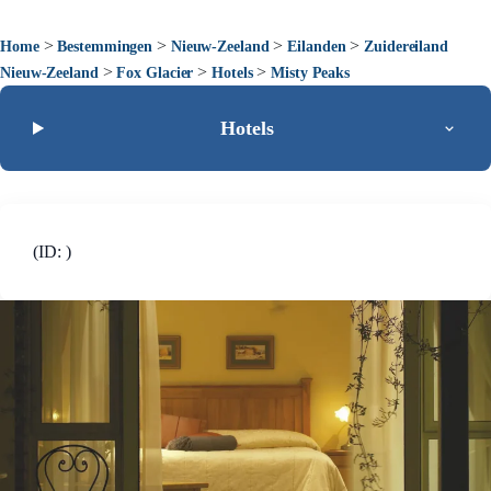
>
>
>
>
Home
Bestemmingen
Nieuw-Zeeland
Eilanden
Zuidereiland
>
>
>
Nieuw-Zeeland
Fox Glacier
Hotels
Misty Peaks
Hotels
(ID: )