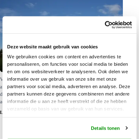
Deze website maakt gebruik van cookies
We gebruiken cookies om content en advertenties te
Te Anau Lodge
personaliseren, om functies voor social media te bieden
en om ons websiteverkeer te analyseren. Ook delen we
informatie over uw gebruik van onze site met onze
Vanuit het 60 km verderop gelegen Nightcaps werd dit klooster
partners voor social media, adverteren en analyse. Deze
afgebroken om in Te Anau als lodge terug te keren. Vandaag de
partners kunnen deze gegevens combineren met andere
dag kunt u er genieten van de historische sfeer die deze lodge
informatie die u aan ze heeft verstrekt of die ze hebben
ademt.
verzameld op basis van uw gebruik van hun services.
LEES MEER
Details tonen