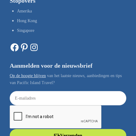
Stopovers
Amerika
Hong Kong
Singapore
Facebook
Pinterest
Instagram
Aanmelden voor de nieuwsbrief
Op de hoogte blijven
van het laatste nieuws, aanbiedingen en tips
van Pacific Island Travel?
E
-
m
a
i
l
Verzenden