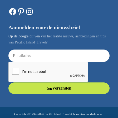
Facebook
Pinterest
Instagram
Aanmelden voor de nieuwsbrief
Op de hoogte blijven
van het laatste nieuws, aanbiedingen en tips
van Pacific Island Travel?
E
-
m
a
i
l
Verzenden
a
d
r
e
Copyright © 1994-2026 Pacific Island Travel Alle rechten voorbehouden.
s