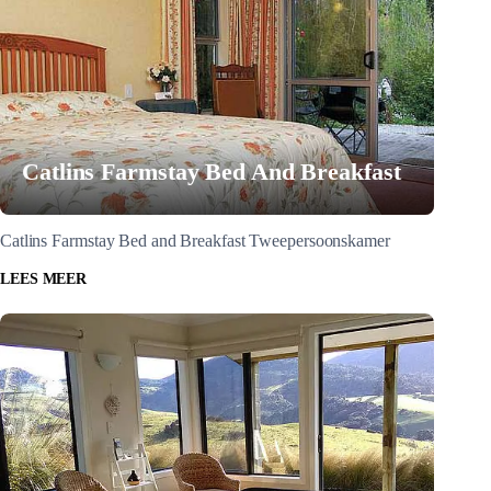
Catlins Farmstay Bed And Breakfast
Catlins Farmstay Bed and Breakfast Tweepersoonskamer
LEES MEER