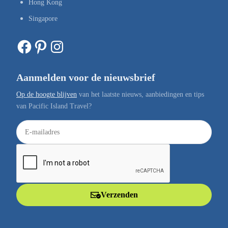
Hong Kong
Singapore
Facebook
Pinterest
Instagram
Aanmelden voor de nieuwsbrief
Op de hoogte blijven
van het laatste nieuws, aanbiedingen en tips
van Pacific Island Travel?
E
-
m
a
i
l
Verzenden
a
d
r