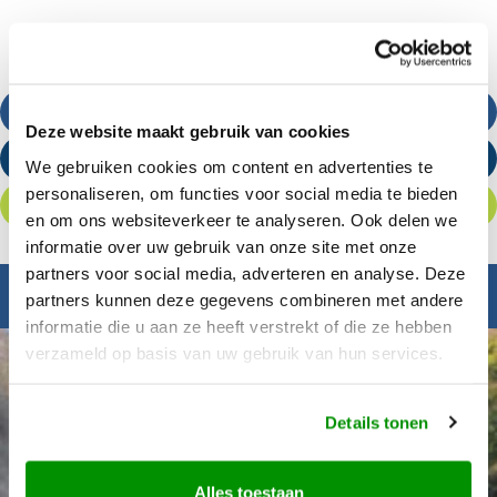
Bel ons
Deze website maakt gebruik van cookies
Stuur een e-mail
We gebruiken cookies om content en advertenties te
personaliseren, om functies voor social media te bieden
Offerte aanvragen
en om ons websiteverkeer te analyseren. Ook delen we
informatie over uw gebruik van onze site met onze
partners voor social media, adverteren en analyse. Deze
Inspiratie nodig?
partners kunnen deze gegevens combineren met andere
informatie die u aan ze heeft verstrekt of die ze hebben
verzameld op basis van uw gebruik van hun services.
Details tonen
Alles toestaan