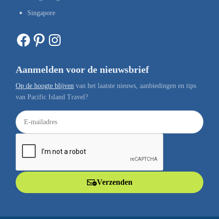
Singapore
Facebook
Pinterest
Instagram
Aanmelden voor de nieuwsbrief
Op de hoogte blijven
van het laatste nieuws, aanbiedingen en tips
van Pacific Island Travel?
E
-
m
a
i
l
Verzenden
a
d
r