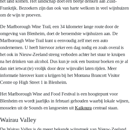
het land komen. Het landschap doet een beetje denken aan Zuid-
Frankrijk. Bezoekers zijn dan ook van harte welkom in veel wijnhuizen
om de wijn te proeven.
De Marlborough Wine Trail, een 34 kilometer lange route door de
omgeving van Blenheim, doet de beroemdste wijnhuizen aan. De
Marlborough Wine Trail kunt u eenvoudig zelf met een auto
ondernemen. U heeft hiervoor zeker een dag nodig en zoals overal is
het ook in Nieuw-Zeeland streng verboden achter het stuur te kruipen
na het drinken van alcohol. Dus kun je ook een bustour boeken en je al
dan niet ietwat (te) vrolijk door deze wijnvallei laten rijden. Meer
informatie hierover kunt u krijgen bij het Montana Brancott Visitor
Centre op High Street 1 in Blenheim.
Het Marlborough Wine and Food Festival is een hoogtepunt voor
Blenheim en wordt jaarlijks in februari gehouden waarbij lokale wijnen,
mosselen uit de Sounds en langoesten uit
Kaikoura
centraal staan.
Wairau Valley
De Wairau Valley is de meest bekende wijnstreek van Nieuw-Zeeland,