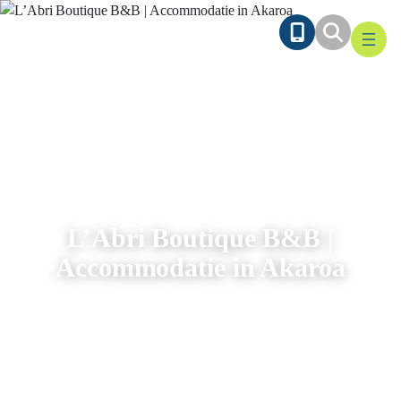
Ga
naar
de
inhoud
L’Abri Boutique B&B |
Accommodatie in Akaroa