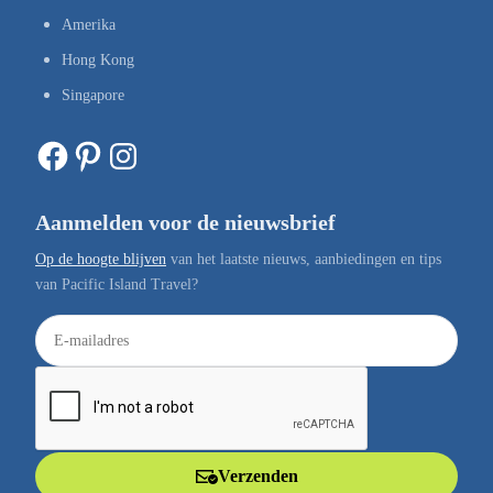
Amerika
Hong Kong
Singapore
Facebook
Pinterest
Instagram
Aanmelden voor de nieuwsbrief
Op de hoogte blijven
van het laatste nieuws, aanbiedingen en tips
van Pacific Island Travel?
E
-
m
a
i
l
Verzenden
a