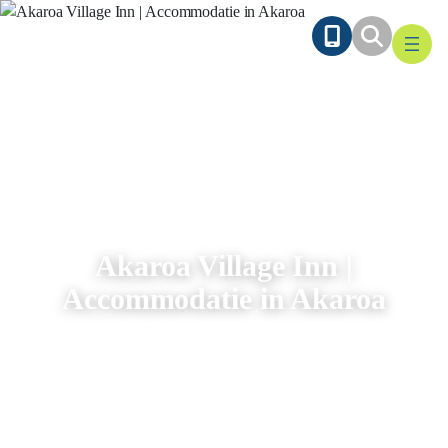
Ga
naar
de
inhoud
Akaroa Village Inn |
Accommodatie in Akaroa