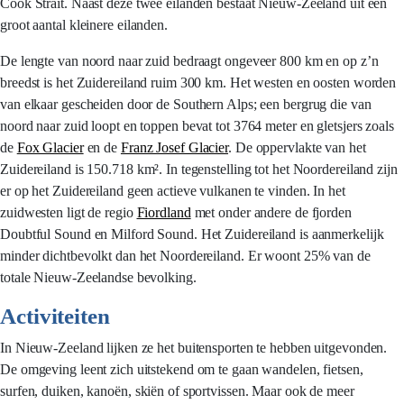
Cook Strait. Naast deze twee eilanden bestaat Nieuw-Zeeland uit een
groot aantal kleinere eilanden.
De lengte van noord naar zuid bedraagt ongeveer 800 km en op z’n
breedst is het Zuidereiland ruim 300 km. Het westen en oosten worden
van elkaar gescheiden door de Southern Alps; een bergrug die van
noord naar zuid loopt en toppen bevat tot 3764 meter en gletsjers zoals
de
Fox Glacier
en de
Franz Josef Glacier
. De oppervlakte van het
Zuidereiland is 150.718 km². In tegenstelling tot het Noordereiland zijn
er op het Zuidereiland geen actieve vulkanen te vinden. In het
zuidwesten ligt de regio
Fiordland
met onder andere de fjorden
Doubtful Sound en Milford Sound. Het Zuidereiland is aanmerkelijk
minder dichtbevolkt dan het Noordereiland. Er woont 25% van de
totale Nieuw-Zeelandse bevolking.
Activiteiten
In Nieuw-Zeeland lijken ze het buitensporten te hebben uitgevonden.
De omgeving leent zich uitstekend om te gaan wandelen, fietsen,
surfen, duiken, kanoën, skiën of sportvissen. Maar ook de meer