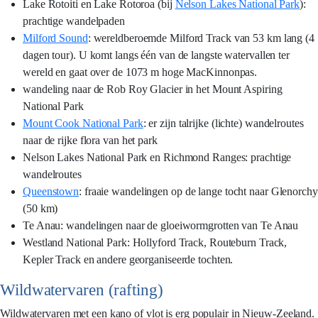
Lake Rotoiti en Lake Rotoroa (bij
Nelson Lakes National Park
):
prachtige wandelpaden
Milford Sound
: wereldberoemde Milford Track van 53 km lang (4
dagen tour). U komt langs één van de langste watervallen ter
wereld en gaat over de 1073 m hoge MacKinnonpas.
wandeling naar de Rob Roy Glacier in het Mount Aspiring
National Park
Mount Cook National Park
: er zijn talrijke (lichte) wandelroutes
naar de rijke flora van het park
Nelson Lakes National Park en Richmond Ranges: prachtige
wandelroutes
Queenstown
: fraaie wandelingen op de lange tocht naar Glenorchy
(50 km)
Te Anau: wandelingen naar de gloeiwormgrotten van Te Anau
Westland National Park: Hollyford Track, Routeburn Track,
Kepler Track en andere georganiseerde tochten.
Wildwatervaren (rafting)
Wildwatervaren met een kano of vlot is erg populair in Nieuw-Zeeland.