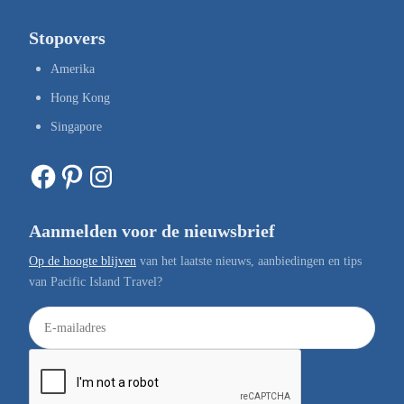
Stopovers
Amerika
Hong Kong
Singapore
Facebook
Pinterest
Instagram
Aanmelden voor de nieuwsbrief
Op de hoogte blijven
van het laatste nieuws, aanbiedingen en tips
van Pacific Island Travel?
E
-
m
a
i