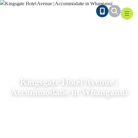
Ga
naar
de
inhoud
Kingsgate Hotel Avenue |
Accommodatie in Whanganui