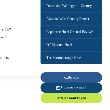
Distinction Wellington – Century City Hotel
Alystone Wine Country Retreat
ver 24/7
Copthorne Hotel Oriental Bay Wellington
wifi.
QT Museum Hotel
eiten.
The Martinborough Hotel
Bel ons
Stuur een e-mail
Offerte aanvragen