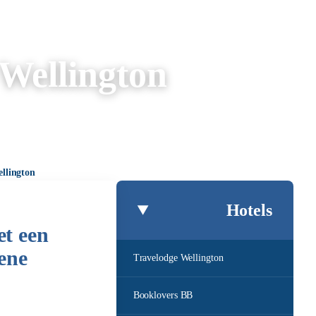
 Wellington
llington
Hotels
et een
ene
Travelodge Wellington
Booklovers BB