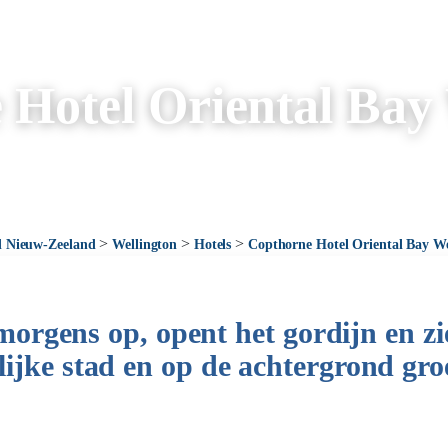
Hotel Oriental Bay
>
>
>
d Nieuw-Zeeland
Wellington
Hotels
Copthorne Hotel Oriental Bay We
s morgens op, opent het gordijn en zi
ijke stad en op de achtergrond gro