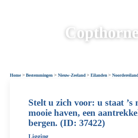
Copthorne 
>
>
>
>
Home
Bestemmingen
Nieuw-Zeeland
Eilanden
Noordereilan
Stelt u zich voor: u staat ’
mooie haven, een aantrekkel
bergen. (ID: 37422)
Ligging