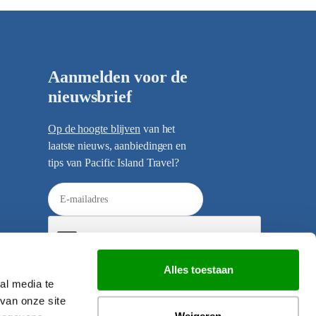
Aanmelden voor de
nieuwsbrief
Op de hoogte blijven
van het
laatste nieuws, aanbiedingen en
tips van Pacific Island Travel?
E
-
m
a
i
Alles toestaan
l
al media te
Verzenden
a
van onze site
d
Weigeren