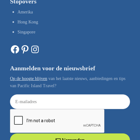
Stopovers
Amerika
Hong Kong
Singapore
Facebook
Pinterest
Instagram
Aanmelden voor de nieuwsbrief
Op de hoogte blijven
van het laatste nieuws, aanbiedingen en tips
van Pacific Island Travel?
E
-
m
a
i
l