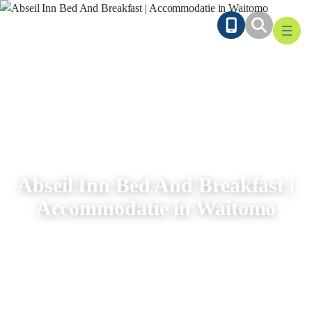
Ga
naar
de
inhoud
Abseil Inn Bed And Breakfast |
Accommodatie in Waitomo